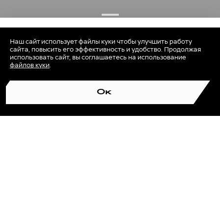
Наш сайт использует файлы куки чтобы улучшить работу
сайта, повысить его эффективность и удобство. Продолжая
использовать сайт, вы соглашаетесь на использование
файлов куки
.
Ок
Адрес
г. Астрахань, ул. Адмирала Нахимова, д. 76
Телефон
+7 (8512) 317-317